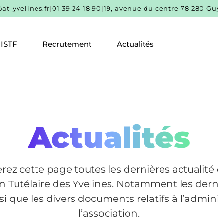
at-yvelines.fr
|
01 39 24 18 90
|
19, avenue du centre 78 280 G
ISTF
Recrutement
Actualités
Actualités
rez cette page toutes les dernières actualit
on Tutélaire des Yvelines. Notamment les derni
si que les divers documents relatifs à l’admin
l’association.