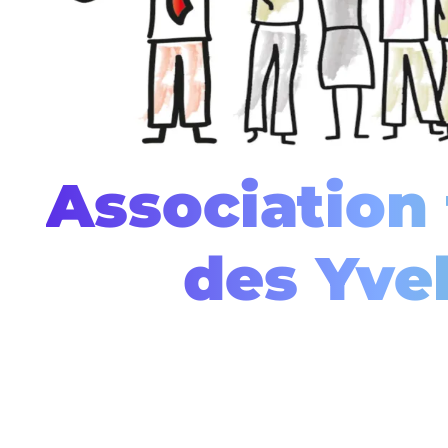
Association 
des Yve