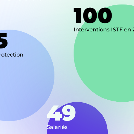
100
Interventions ISTF en
5
rotection
49
Salariés