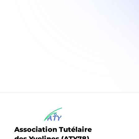
Association Tutélaire
des Yvelines (ATY78)