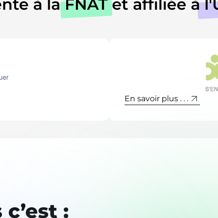
nte à la
FNAT
et affiliée à
l
En savoir plus . . .
c’est :