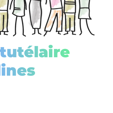
tutélaire
lines