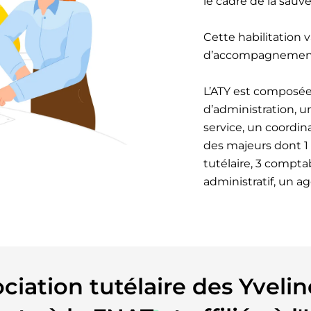
le cadre de la sauv
Cette habilitation
d’accompagnement 
L’ATY est composée 
d’administration, u
service, un coordin
des majeurs dont 1 
tutélaire, 3 compta
administratif, un a
ociation tutélaire des Yvelin